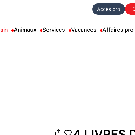
Accès pro
ain
Animaux
Services
Vacances
Affaires pro
4 LIVRES 