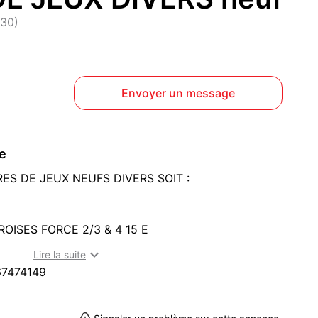
130)
Envoyer un message
ce
ES DE JEUX NEUFS DIVERS SOIT :
OISES FORCE 2/3 & 4 15 E

Lire la suite
OT COMPLET A 30E MAIS J'ACCEPTE AUSSI DE
7474149
ET AU PRIX MARQUE DESSUS.
TIES POUR FAIRE TRAVAILLER SES NEURONES ET