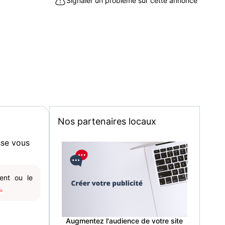
Signaler un problème sur cette annonce
 PAR CHEQUE. POSSIBILITE D'ENVOI.
IE D'ISSY A ISSY LES MOULINEAUX LIGNE 12.
ssy-les-Moulineaux (92130)
Nos partenaires locaux
sse vous
gent ou le
.
Augmentez l'audience de votre site