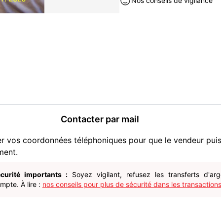
Nos conseils de vigilance
PAIEMENT EN ESPECES OU
A RETIRER AU METRO MAIR
Livres et BD neuf à vendre à I
Contacter par mail
er vos coordonnées téléphoniques pour que le vendeur pui
ment.
curité importants :
Soyez vigilant, refusez les transferts d'ar
pte. À lire :
nos conseils pour plus de sécurité dans les transactions