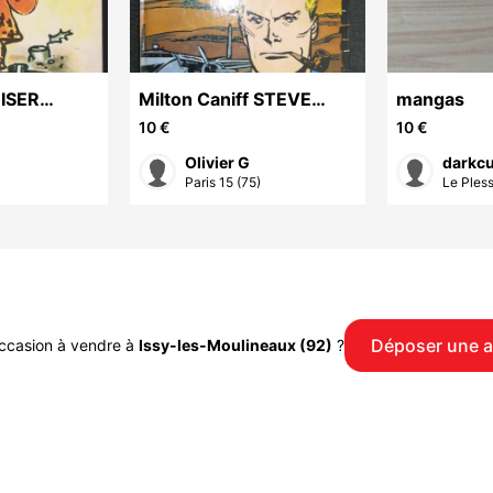
ISER
Milton Caniff STEVE
mangas
quare
CANYON T2 EO
10 €
10 €
Olivier G
darkc
Paris 15 (75)
Le Pless
Déposer une 
occasion à vendre à
Issy-les-Moulineaux (92)
?