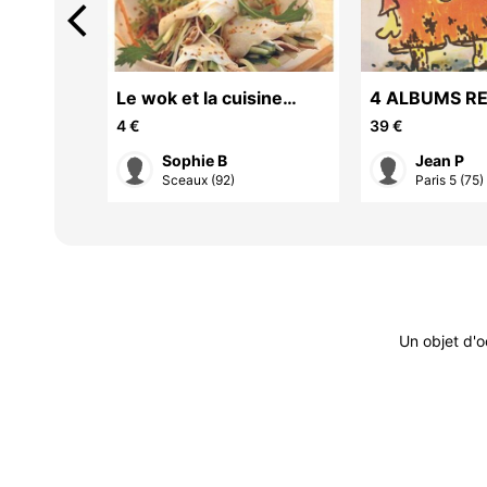
arrow_back_ios
Le wok et la cuisine
4 ALBUMS RE
on 2
chinoise
éditions du s
4 €
39 €
Sophie B
Jean P
Sceaux (92)
Paris 5 (75)
Un objet d'