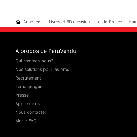
Annonces
Livres et BD occasion
Île-de-France
Hau
A propos de ParuVendu
Qui sommes-nous?
Nos solutions pour les pros
Recrutement
Témoignages
Presse
Applications
Nous contacter
Aide - FAQ