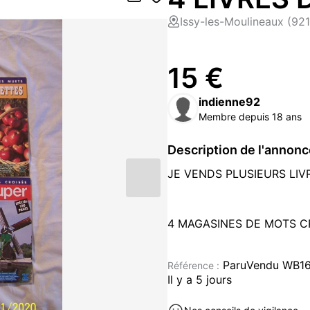
Issy-les-Moulineaux (92
15 €
indienne92
Membre depuis 18 ans
Description de l'annon
JE VENDS PLUSIEURS LIVR
4 MAGASINES DE MOTS CR
JE PREFERE VENDRE LE L
ParuVendu WB16
Référence :
DETAILLER A L'ANNONCE 
Il y a 5 jours
PLUSIEURS HEURES GARAN
SE DISTRAIRE.