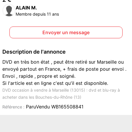
ALAIN M.
Membre depuis 11 ans
Envoyer un message
Description de l'annonce
DVD en très bon état , peut être retiré sur Marseille ou
envoyé partout en France, + frais de poste pour envoi .
Envoi , rapide , propre et soigné.
Si l'article est en ligne c'est qu'il est disponible.
DVD occasion à vendre à Marseille (13015) : dvd et blu-ray à
acheter dans les Bouches-du-Rhône (13)
ParuVendu WB165508841
Référence :