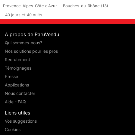
Provence-Alpes-Côte d'Azur
Bouches-du-Rhône (13)
40 jours et 40 nuits...
A propos de ParuVendu
Qui sommes-nous?
Nos solutions pour les pros
Recrutement
Témoignages
Presse
Applications
Nous contacter
Aide - FAQ
Liens utiles
Vos suggestions
Cookies