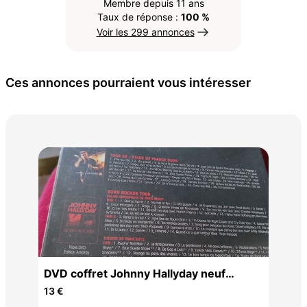
Membre depuis 11 ans
Taux de réponse :
100 %
Voir les 299 annonces
Ces annonces pourraient vous intéresser
Col
65 
DVD coffret Johnny Hallyday neuf
encore emballé
13 €