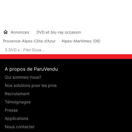
Annonces
DVD et blu-ray occasion
Provence-Alpes-Côte d'Azur
Alpes-Maritimes (06)
5 DVD s : Film Occa...
A propos de ParuVendu
Qui sommes-nous?
Nos solutions pour les pros
Recrutement
Témoignages
Presse
Applications
Nous contacter