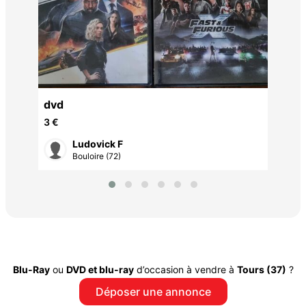
mus
20 
VD
dvd
3 €
Ludovick F
Bouloire (72)
Blu-Ray
ou
DVD et blu-ray
d’occasion à vendre à
Tours (37)
?
Déposer une annonce