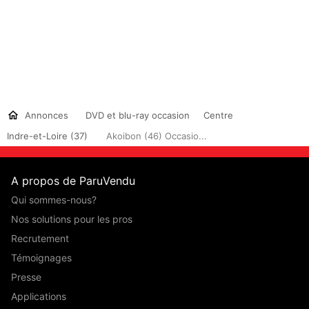
Annonces
DVD et blu-ray occasion
Centre
Indre-et-Loire (37)
Akoibon (46) Occasio...
A propos de ParuVendu
Qui sommes-nous?
Nos solutions pour les pros
Recrutement
Témoignages
Presse
Applications