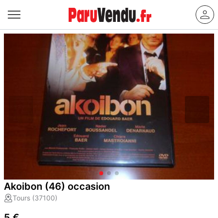
Akoibon (46) occasion
Tours (37100)
5 €