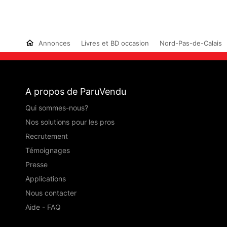
Annonces
Livres et BD occasion
Nord-Pas-de-Calais
A propos de ParuVendu
Qui sommes-nous?
Nos solutions pour les pros
Recrutement
Témoignages
Presse
Applications
Nous contacter
Aide - FAQ