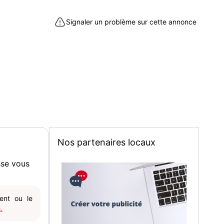
Signaler un problème sur cette annonce
D audio, exercices pratiques, stratégies pour
r (avec réponses à la fin) pour se tester et également
 en ligne, des rappels de grammaire, des exercices
s de réponses comme pour le TOEIC pour vous mettre
t vous préparer afin d'être au top. Mon résultat au
ad, right?
er pour plus d'informations ou pour convenir des
.
Nos partenaires locaux
 à La Chapelle-d'Armentières (59930)
sse vous
gent ou le
.