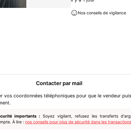
- Langue : Anglais
- Éditeur : Hachette
Nos conseils de vigilance
- Contenu : 4 skills avec C
augmenter le score
6 Tests pratiques à réalise
la possibilité de se tester
avec corrections. Feuille
dans "l'ambiance" du test e
TOEIC 760 / 990. Not too b
État neuf
N'hésitez pas à me contact
modalités de la transaction
Contacter par mail
Livres et BD occasion à vendre
er vos coordonnées téléphoniques pour que le vendeur pui
ment.
curité importants :
Soyez vigilant, refusez les transferts d'ar
pte. À lire :
nos conseils pour plus de sécurité dans les transactions