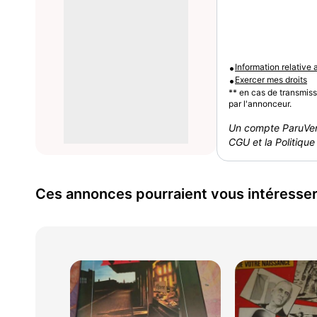
•
Information relative
•
Exercer mes droits
** en cas de transmis
par l'annonceur.
Un compte ParuVen
CGU et la Politique 
Ces annonces pourraient vous intéresse