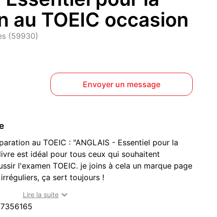
n au TOEIC occasion
es (59930)
Envoyer un message
ce
aration au TOEIC : "ANGLAIS - Essentiel pour la
ivre est idéal pour tous ceux qui souhaitent
éussir l'examen TOEIC. je joins à cela un marque page
irréguliers, ça sert toujours !
el pour la préparation au TOEIC

Lire la suite
77356165