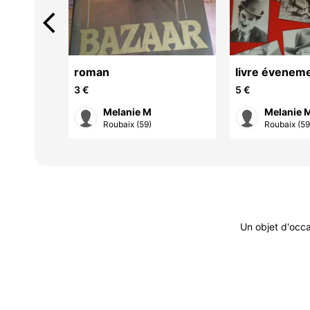
arrow_back_ios
roman
livre éveneme
3 €
5 €
Melanie M
Melanie 
Roubaix (59)
Roubaix (59
Un objet d'occ