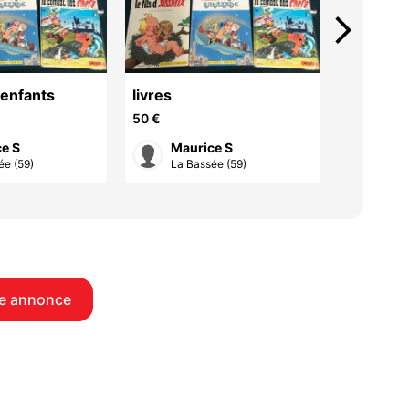
arrow_forward_ios
 enfants
livres
roman
50 €
5 €
e S
Maurice S
Mel
ée (59)
La Bassée (59)
Roub
e annonce