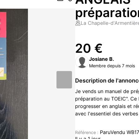
préparatio
La Chapelle-d'Armentièr
20 €
Josiane B.
Membre depuis 7 mois
Description de l'annon
Je vends un manuel de prép
préparation au TOEIC". Ce l
progresser en anglais et r
avec l'essentiel des verbes 
- Titre : ANGLAIS - Essenti
- Genre : Manuel scolaire
ParuVendu WB1
Référence :
- Format : Grand format
Il y a 1 jour