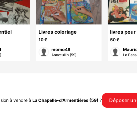
ntiel
Livres coloriage
livres pour
10 €
50 €
M
momo48
Mauric
)
Annœullin (59)
La Bass
Déposer un
asion à vendre à
La Chapelle-d'Armentières (59)
?