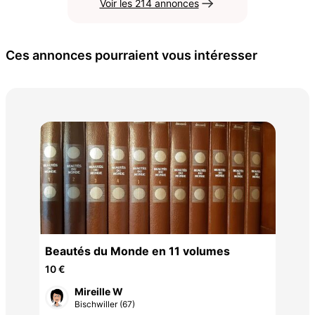
Voir les 214 annonces
Ces annonces pourraient vous intéresser
les
mo
7 €
Beautés du Monde en 11 volumes
10 €
Mireille W
Bischwiller (67)