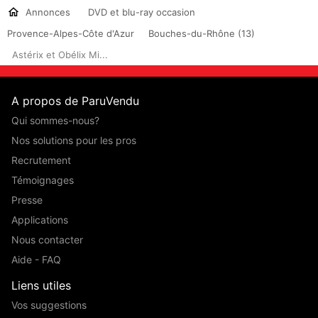
Annonces
DVD et blu-ray occasion
Provence-Alpes-Côte d'Azur
Bouches-du-Rhône (13)
Astérix et Obélix Mi...
A propos de ParuVendu
Qui sommes-nous?
Nos solutions pour les pros
Recrutement
Témoignages
Presse
Applications
Nous contacter
Aide - FAQ
Liens utiles
Vos suggestions