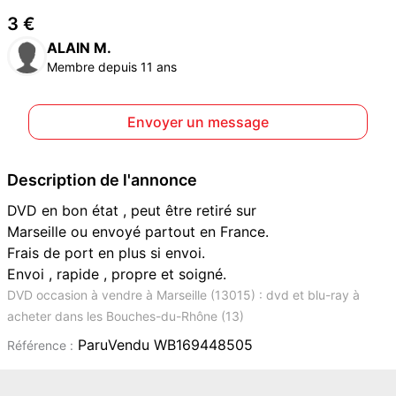
3 €
ALAIN M.
Membre depuis 11 ans
Envoyer un message
Description de l'annonce
DVD en bon état , peut être retiré sur
Marseille ou envoyé partout en France.
Frais de port en plus si envoi.
Envoi , rapide , propre et soigné.
DVD occasion à vendre à Marseille (13015) : dvd et blu-ray à
acheter dans les Bouches-du-Rhône (13)
ParuVendu WB169448505
Référence :