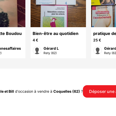
ette Boudou
Bien-être au quotidien
pratique de
sophrologi
4 €
25 €
nesaffaires
Gérard L
Gérard
2)
Rety (62)
Rety (62
Déposer une
e et Bill
d'occasion à vendre à
Coquelles (62)
?