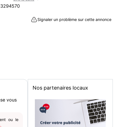
73294570
TRE
R PLACE A COQUELLES
Signaler un problème sur cette annonce
 PAS LE PAIEMENT SECURISE
 A LA MAIN , MERCI .
R SANS ENGAGEMENT
TRES BD ANCIENNES DE TINTIN
ULE ET BILL ETC.A VOIR SUR PLACE
PHONE OU PAR MAIL SVP
 DE TEL ET JE VOUS APPELLE
LEPHONE ET ADRESSE
 LA MESSAGEIRIE MERCI .
 à Coquelles (62231)
Nos partenaires locaux
sse vous
gent ou le
.