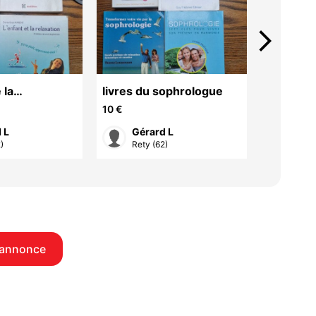
arrow_forward_ios
 la
livres du sophrologue
Revues 
e
10 €
60 €
 L
Gérard L
cris
)
Rety (62)
Malo
 annonce