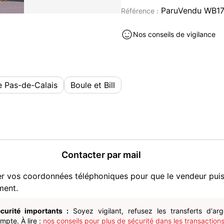
TRES BON ETAT
ParuVendu WB1
Référence :
PRIX : 25 EUROS A DEBAT
A VOIR ET CHERCHER SU
Nos conseils de vigilance
NE LIVRE PAS ET NE FAIS
NI EN LIGNE , DE LA MAIN
VOUS POUVEZ VENIR VOI
POUR DEBARRASSER D'AU
le Pas-de-Calais
Boule et Bill
ET AUTRES , ASTERIX, BO
ME CONTACTER PAR TELE
OU METTEZ MOI VOTRE N°
POUR ECHANGE N° DE TE
JE VOUS REPONDRAI DANS
Livres et BD occasion à vendre
Contacter par mail
er vos coordonnées téléphoniques pour que le vendeur pui
ment.
curité importants :
Soyez vigilant, refusez les transferts d'ar
pte. À lire :
nos conseils pour plus de sécurité dans les transactions