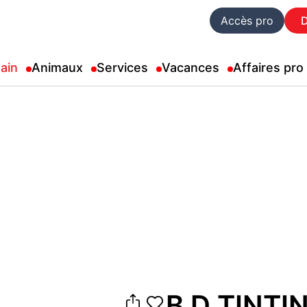
Accès pro
ain
Animaux
Services
Vacances
Affaires pro
B D TINTI