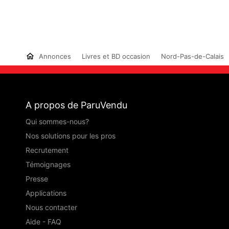
Annonces
Livres et BD occasion
Nord-Pas-de-Calais
A propos de ParuVendu
Qui sommes-nous?
Nos solutions pour les pros
Recrutement
Témoignages
Presse
Applications
Nous contacter
Aide - FAQ