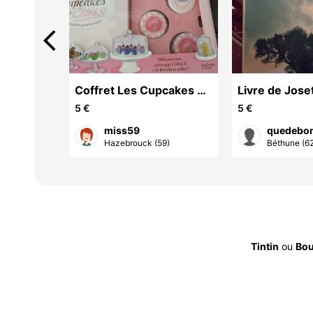
arrow_back_ios
ux
Coffret Les Cupcakes de
Livre de Jos
Cloe
5 €
5 €
miss59
quedebon
 (59)
Hazebrouck (59)
Béthune (6
Tintin
ou
Boul