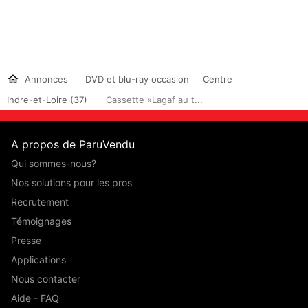
Annonces
DVD et blu-ray occasion
Centre
Indre-et-Loire (37)
Cassette «Lagaf au t...
A propos de ParuVendu
Qui sommes-nous?
Nos solutions pour les pros
Recrutement
Témoignages
Presse
Applications
Nous contacter
Aide - FAQ