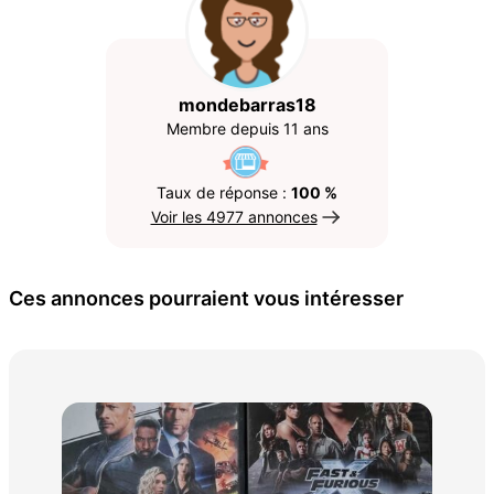
mondebarras18
Membre depuis 11 ans
Taux de réponse :
100 %
Voir les 4977 annonces
Ces annonces pourraient vous intéresser
lot
mus
20 