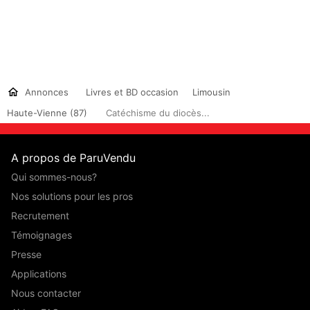
Annonces
Livres et BD occasion
Limousin
Haute-Vienne (87)
Catéchisme du diocès...
A propos de ParuVendu
Qui sommes-nous?
Nos solutions pour les pros
Recrutement
Témoignages
Presse
Applications
Nous contacter