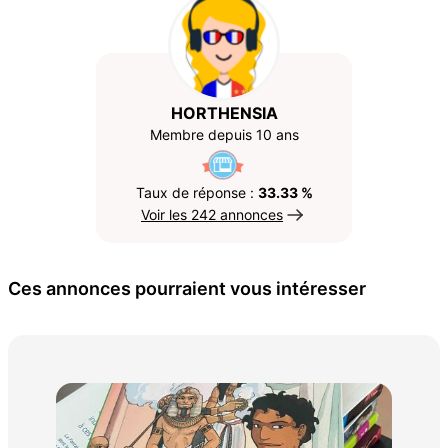
HORTHENSIA
Membre depuis 10 ans
Taux de réponse :
33.33 %
Voir les 242 annonces
Ces annonces pourraient vous intéresser
15. Revues 
a 
5 €