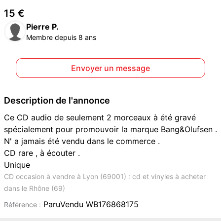
15 €
Pierre P.
Membre depuis 8 ans
Envoyer un message
Description de l'annonce
Ce CD audio de seulement 2 morceaux à été gravé
spécialement pour promouvoir la marque Bang&Olufsen .
N' a jamais été vendu dans le commerce .
CD rare , à écouter .
Unique
CD occasion à vendre à Lyon (69001) : cd et vinyles à acheter
dans le Rhône (69)
ParuVendu WB176868175
Référence :