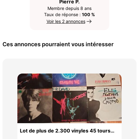
Pierre P.
Membre depuis 8 ans
Taux de réponse :
100 %
Voir les 2 annonces
Ces annonces pourraient vous intéresser
Sou
17 €
on
Lot de plus de 2.300 vinyles 45 tours
artistes variés