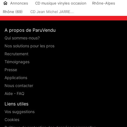
Annonces
CD musique vinyles occasion
Rhône-Alpes
Rhône (69)
CD Jean Michel JARRE...
A propos de ParuVendu
Qui sommes-nous?
Nos solutions pour les pros
Recrutement
Témoignages
Presse
Applications
Nous contacter
Aide - FAQ
Liens utiles
Vos suggestions
Cookies