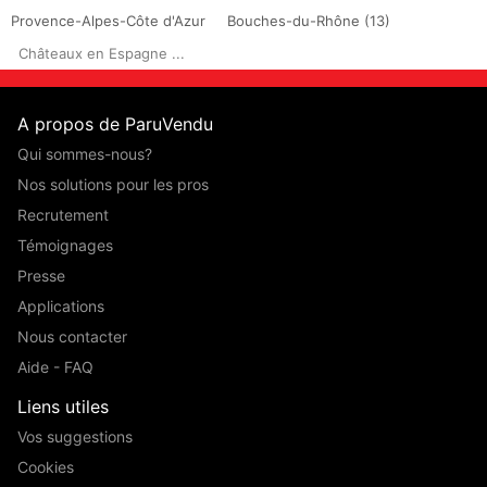
Provence-Alpes-Côte d'Azur
Bouches-du-Rhône (13)
Châteaux en Espagne ...
A propos de ParuVendu
Qui sommes-nous?
Nos solutions pour les pros
Recrutement
Témoignages
Presse
Applications
Nous contacter
Aide - FAQ
Liens utiles
Vos suggestions
Cookies