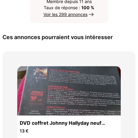
Membre depuis 11 ans
Taux de réponse :
100 %
Voir les 299 annonces
Ces annonces pourraient vous intéresser
Col
65 
DVD coffret Johnny Hallyday neuf
encore emballé
13 €