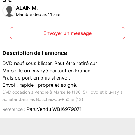
ALAIN M.
Membre depuis 11 ans
Envoyer un message
Description de l'annonce
DVD neuf sous blister. Peut être retiré sur
Marseille ou envoyé partout en France.
Frais de port en plus si envoi.
Envoi , rapide , propre et soigné.
DVD occasion à vendre à Marseille (13015) : dvd et blu-ray à
acheter dans les Bouches-du-Rhône (13)
ParuVendu WB169790711
Référence :