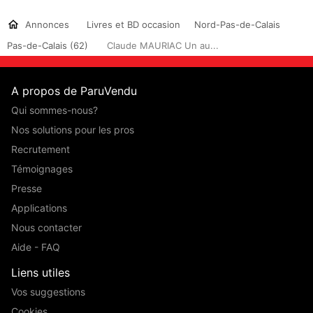
Annonces
Livres et BD occasion
Nord-Pas-de-Calais
Pas-de-Calais (62)
Claude MAURIAC Un au...
A propos de ParuVendu
Qui sommes-nous?
Nos solutions pour les pros
Recrutement
Témoignages
Presse
Applications
Nous contacter
Aide - FAQ
Liens utiles
Vos suggestions
Cookies