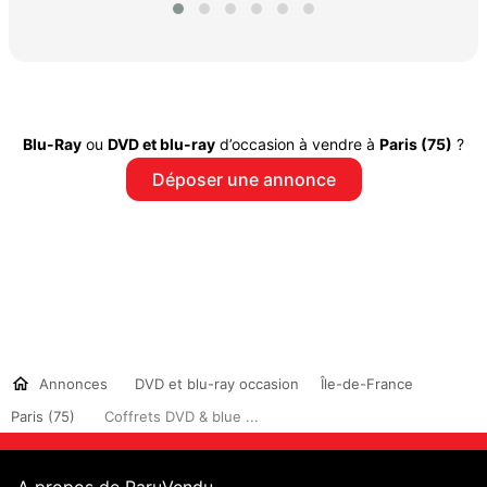
Blu-Ray
ou
DVD et blu-ray
d’occasion à vendre à
Paris (75)
?
Déposer une annonce
Annonces
DVD et blu-ray occasion
Île-de-France
Paris (75)
Coffrets DVD & blue ...
A propos de ParuVendu