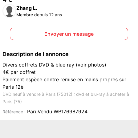
Zhang L.
Membre depuis 12 ans
Envoyer un message
Description de l'annonce
Divers coffrets DVD & blue ray (voir photos)
4€ par coffret
Paiement espèce contre remise en mains propres sur
Paris 12è
DVD neuf à vendre à Paris (75012) : dvd et blu-ray à acheter à
Paris (75)
ParuVendu WB176987924
Référence :