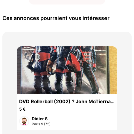
Ces annonces pourraient vous intéresser
Blu
8 €
DVD Rollerball (2002) ? John McTiernan
? Jean Reno ? SF
5 €
Didier S
Paris 9 (75)