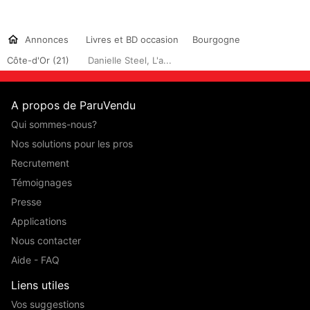
Annonces
Livres et BD occasion
Bourgogne
Côte-d'Or (21)
Danielle Steel, L'a...
A propos de ParuVendu
Qui sommes-nous?
Nos solutions pour les pros
Recrutement
Témoignages
Presse
Applications
Nous contacter
Aide - FAQ
Liens utiles
Vos suggestions