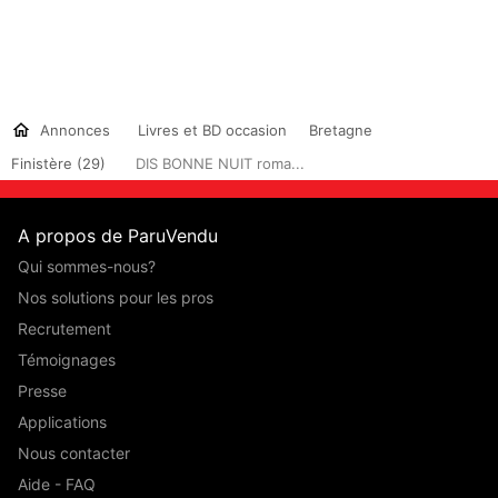
Annonces
Livres et BD occasion
Bretagne
Finistère (29)
DIS BONNE NUIT roma...
A propos de ParuVendu
Qui sommes-nous?
Nos solutions pour les pros
Recrutement
Témoignages
Presse
Applications
Nous contacter
Aide - FAQ