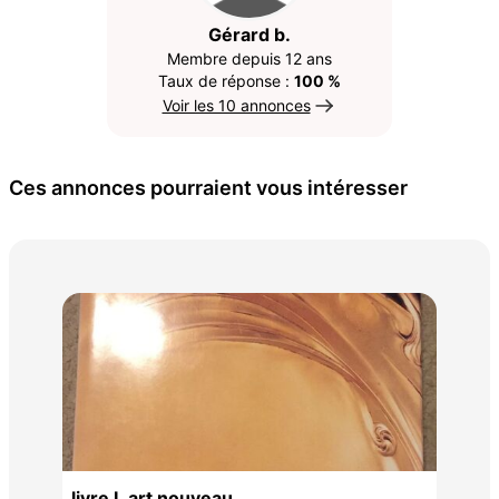
Gérard b.
Membre depuis 12 ans
Taux de réponse :
100 %
Voir les 10 annonces
Ces annonces pourraient vous intéresser
Div
2 €
livre L art nouveau