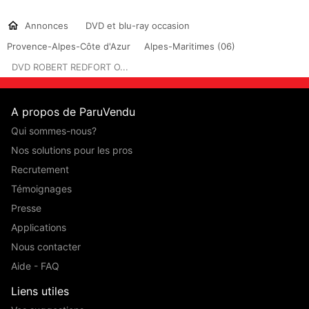
Annonces
DVD et blu-ray occasion
Provence-Alpes-Côte d'Azur
Alpes-Maritimes (06)
DVD ROBERT REDFORT O...
A propos de ParuVendu
Qui sommes-nous?
Nos solutions pour les pros
Recrutement
Témoignages
Presse
Applications
Nous contacter
Aide - FAQ
Liens utiles