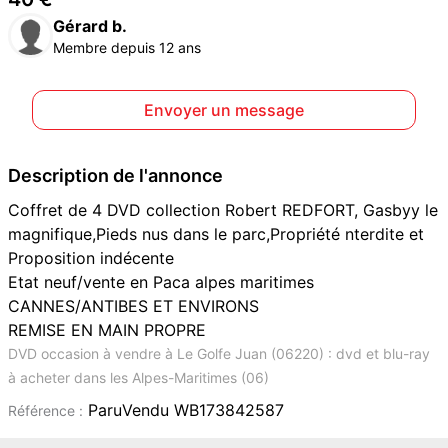
Gérard b.
Membre depuis 12 ans
Envoyer un message
Description de l'annonce
Coffret de 4 DVD collection Robert REDFORT, Gasbyy le
magnifique,Pieds nus dans le parc,Propriété nterdite et
Proposition indécente
Etat neuf/vente en Paca alpes maritimes
CANNES/ANTIBES ET ENVIRONS
REMISE EN MAIN PROPRE
DVD occasion à vendre à Le Golfe Juan (06220) : dvd et blu-ray
à acheter dans les Alpes-Maritimes (06)
ParuVendu WB173842587
Référence :