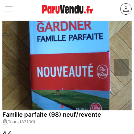
Famille parfaite (98) neuf/revente
Tours (37100)
4 €