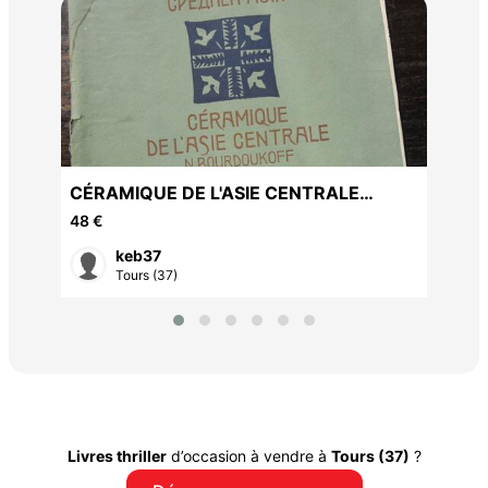
ro
CÉRAMIQUE DE L'ASIE CENTRALE
12 
N.BOURDOUKOFF 1905
48 €
keb37
Tours (37)
Livres thriller
d’occasion à vendre à
Tours (37)
?