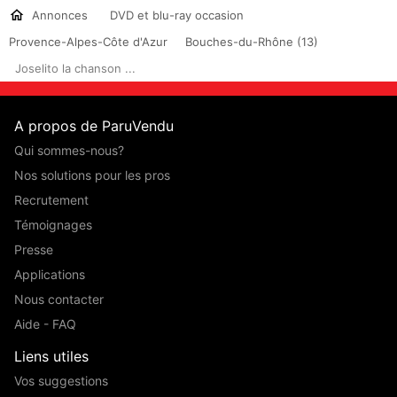
Annonces
DVD et blu-ray occasion
Provence-Alpes-Côte d'Azur
Bouches-du-Rhône (13)
Joselito la chanson ...
A propos de ParuVendu
Qui sommes-nous?
Nos solutions pour les pros
Recrutement
Témoignages
Presse
Applications
Nous contacter
Aide - FAQ
Liens utiles
Vos suggestions