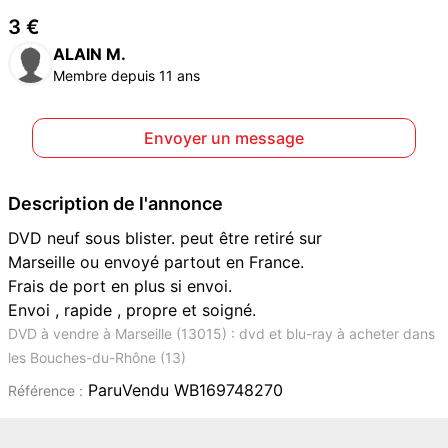
3 €
ALAIN M.
Membre depuis 11 ans
Envoyer un message
Description de l'annonce
DVD neuf sous blister. peut être retiré sur
Marseille ou envoyé partout en France.
Frais de port en plus si envoi.
Envoi , rapide , propre et soigné.
DVD à vendre à Marseille (13015) : dvd et blu-ray à acheter dans
les Bouches-du-Rhône (13)
ParuVendu WB169748270
Référence :