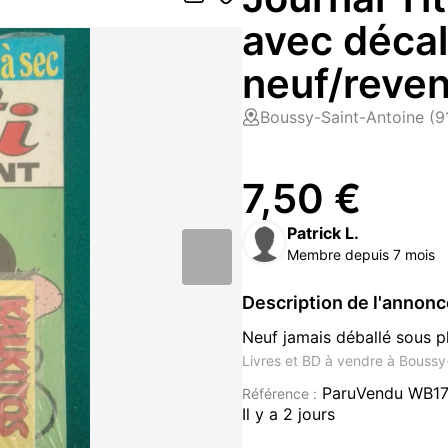
avec déca
neuf/reve
Boussy-Saint-Antoine (9
7,50 €
Patrick L.
Membre depuis 7 mois
Description de l'annon
Neuf jamais déballé sous p
Livres et BD à vendre à Boussy
ParuVendu WB1
Référence :
Il y a 2 jours