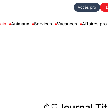
Accès pro
ain
Animaux
Services
Vacances
Affaires pro
Journal Tit