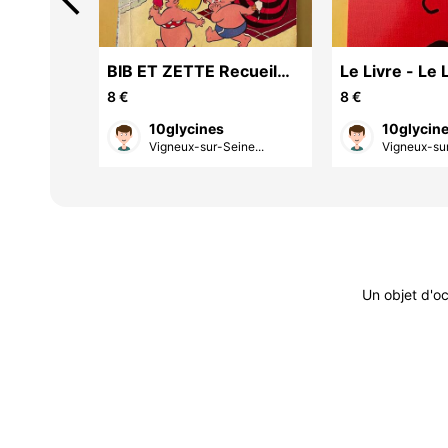
arrow_back_ios
 1979 3D
BIB ET ZETTE Recueil
Le Livre - Le 
 conte
N°38 1975 POP
Colère ! - Ra
8 €
8 €
Ï
Magazine AREDIT
Cédric
10glycines
10glycin
ine...
Vigneux-sur-Seine...
Vigneux-sur
Un objet d'o