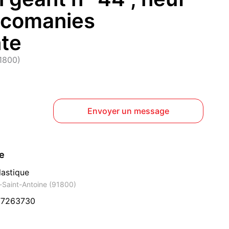
lcomanies
nte
1800)
Envoyer un message
ce
lastique
-Saint-Antoine (91800)
77263730