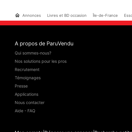
Annonces
Livres et BD occasion
Île-de-France
Ess
A propos de ParuVendu
Qui sommes-nous?
Nos solutions pour les pros
Recrutement
Témoignages
Presse
Applications
Nous contacter
Aide - FAQ