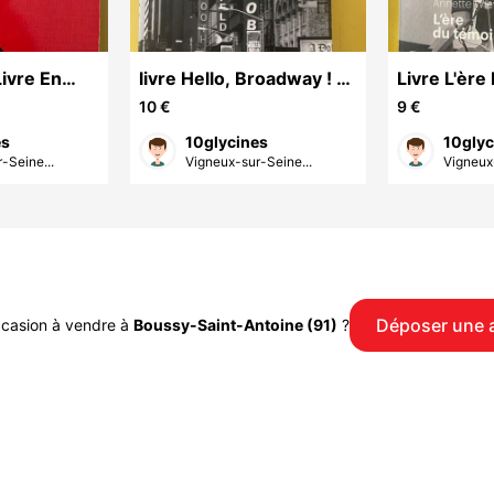
Livre En
livre Hello, Broadway ! -
Livre L'ère
madier
Une histoire de la
Annette Wi
10 €
9 €
comédie musical
es
10glycines
10glyc
-Seine...
Vigneux-sur-Seine...
Vigneux-
Déposer une 
ccasion à vendre à
Boussy-Saint-Antoine (91)
?