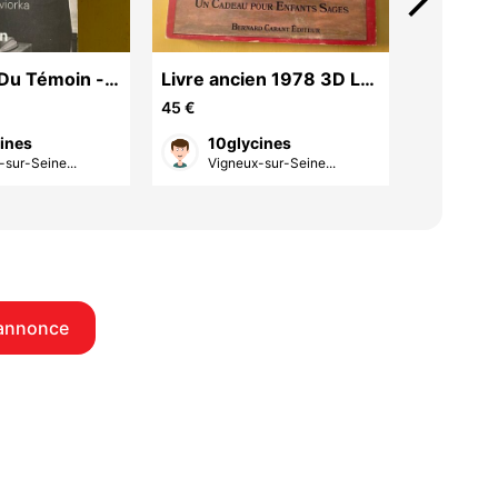
arrow_forward_ios
 Du Témoin -
Livre ancien 1978 3D LA
Livre EO
eviorka
MAISON DE MA POUPEE
LES TRO
45 €
25 €
Ed B.CARANT
Russe L
ines
10glycines
10g
sur-Seine...
Vigneux-sur-Seine...
Vign
annonce