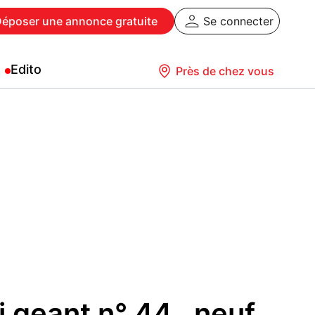
Déposer
une annonce gratuite
Se connecter
Edito
Près de chez vous
i geant n° 44 , neuf