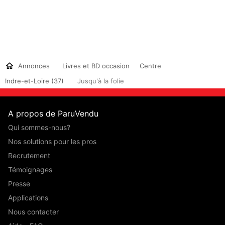
Annonces
Livres et BD occasion
Centre
Indre-et-Loire (37)
Jusqu'à la folie
A propos de ParuVendu
Qui sommes-nous?
Nos solutions pour les pros
Recrutement
Témoignages
Presse
Applications
Nous contacter