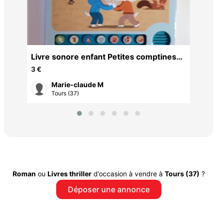
ro
Livre sonore enfant Petites comptines
12 
pour rire
3 €
Marie-claude M
Tours (37)
Roman
ou
Livres thriller
d’occasion à vendre à
Tours (37)
?
Déposer une annonce