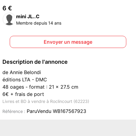
6 €
mini JL..C
Membre depuis 14 ans
Envoyer un message
Description de l'annonce
de Annie Belondi
éditions LTA - DMC
48 oages - format : 21 x 27.5 cm
6€ + frais de port
Livres et BD à vendre à Roclincourt (62223)
ParuVendu WB167567923
Référence :