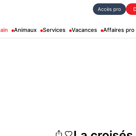
Accès pro
ain
Animaux
Services
Vacances
Affaires pro
La croisés