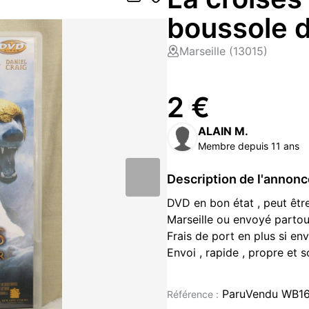
boussole d
Marseille (13015)
2 €
ALAIN M.
Membre depuis 11 ans
Description de l'annon
DVD en bon état , peut être
Marseille ou envoyé partou
Frais de port en plus si env
Envoi , rapide , propre et s
DVD occasion à vendre à Marsei
Rhône (13)
ParuVendu WB1
Référence :