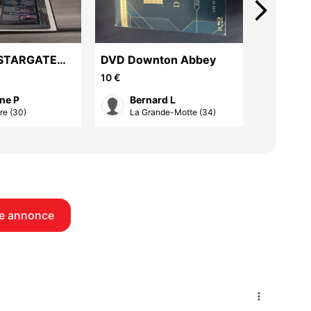
arrow_forward_ios
n STARGATE
DVD Downton Abbey
DVD Vict
10 €
10 €
ne P
Bernard L
Ber
re (30)
La Grande-Motte (34)
La G
e annonce