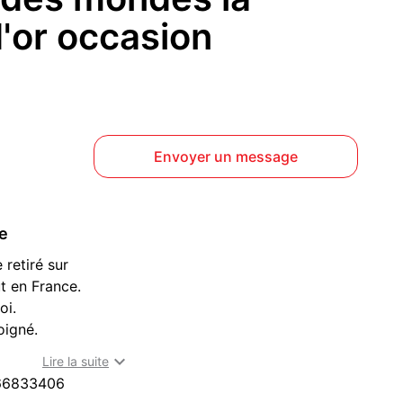
'or occasion
Envoyer un message
ce
 retiré sur
t en France.
oi.
oigné.
lle (13015) : dvd et blu-ray à acheter dans les Bouches-du-

Lire la suite
66833406