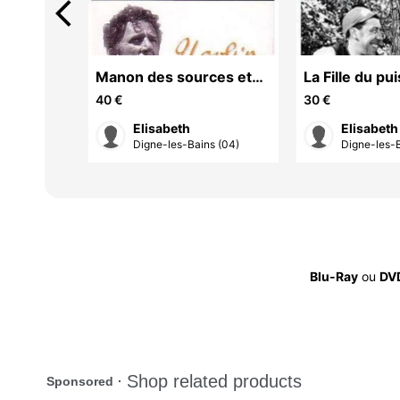
arrow_back_ios
Manon des sources et
La Fille du pu
Ugolin avec Jacqueline
Raimu
40 €
30 €
Pagnol
Elisabeth
Elisabeth
te (34)
Digne-les-Bains (04)
Digne-les-B
Blu-Ray
ou
DVD