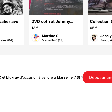
isatier avec
DVD coffret Johnny
Collectio
Hallyday neuf encore
SG.1
13 €
65 €
emballé
Martine C
Jocely
ains (04)
Marseille 6 (13)
Beaucai
Déposer un
 et blu-ray
d'occasion à vendre à
Marseille (13)
?