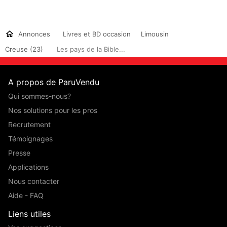
Annonces
Livres et BD occasion
Limousin
Creuse (23)
Les pays de la Bible...
A propos de ParuVendu
Qui sommes-nous?
Nos solutions pour les pros
Recrutement
Témoignages
Presse
Applications
Nous contacter
Aide - FAQ
Liens utiles