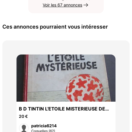
Voir les 67 annonces
Ces annonces pourraient vous intéresser
BD 
ATT
30 
B D TINTIN L'ETOILE MISTERIEUSE DE
1960 D R
20 €
patricia6214
Coquelles (62)