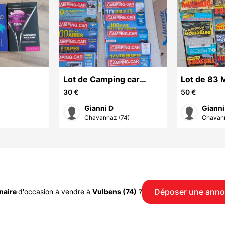
Lot de Camping car
Lot de 83 
Magazines
Prospectio
30 €
50 €
Gianni D
Gianni
)
Chavannaz (74)
Chavann
Déposer une ann
naire
d'occasion à vendre à
Vulbens (74)
?