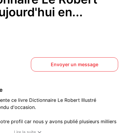
Aujourd'hui en...
Envoyer un message
ce
nte ce livre Dictionnaire Le Robert Illustré
endu d'occasion.
otre profil car nous y avons publié plusieurs milliers
gaming en tout genre (Jeux

Lire la suite