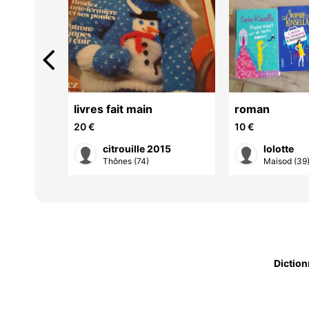
arrow_back_ios
livres fait main
roman
20 €
10 €
citrouille 2015
lolotte
-F...
Thônes (74)
Maisod (39
Diction