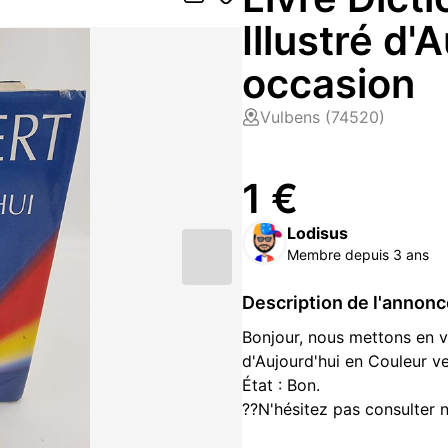
Illustré d'
occasion
Vulbens (74520)
1 €
Lodisus
Membre depuis 3 ans
Description de l'annon
Bonjour, nous mettons en ve
d'Aujourd'hui en Couleur v
État : Bon.
??N'hésitez pas consulter n
de jeux vidéo et produits 