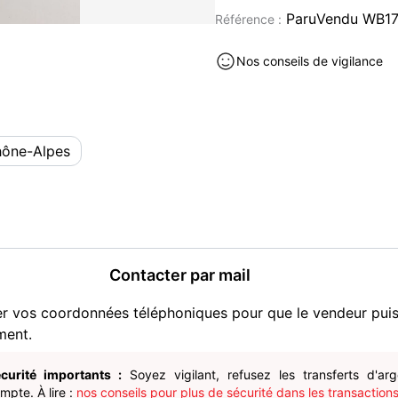
vidéo/Figurines/Films/Musi
ParuVendu WB1
Référence :
Étant donné que Paru Vendu
application avec notificati
Nos conseils de vigilance
rejoindre et de nous contac
Contactez-nous si vous sou
fassions une annonce perso
recalcule les frais de port.
hône-Alpes
Envoyé dans un délai de 2
soigneusement avec suivi.
Possibilité de retrait en 
Livres et BD occasion à vendre
Contacter par mail
er vos coordonnées téléphoniques pour que le vendeur pui
ment.
curité importants :
Soyez vigilant, refusez les transferts d'ar
pte. À lire :
nos conseils pour plus de sécurité dans les transactions