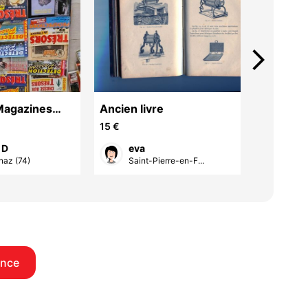
arrow_forward_ios
Magazines
Ancien livre
livres
n Détecteur
15 €
14 €
 D
eva
eva
az (74)
Saint-Pierre-en-F...
Sain
once