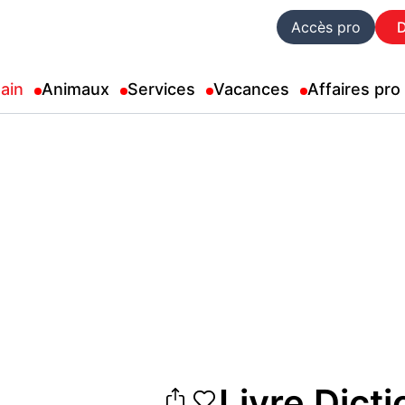
Accès pro
ain
Animaux
Services
Vacances
Affaires pro
Livre Dict