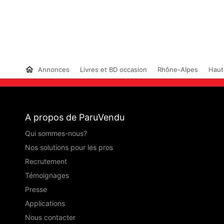
Annonces
Livres et BD occasion
Rhône-Alpes
Haut
A propos de ParuVendu
Qui sommes-nous?
Nos solutions pour les pros
Recrutement
Témoignages
Presse
Applications
Nous contacter