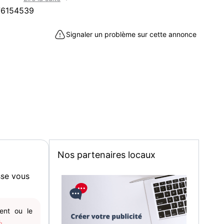
que/Livres/Objets dérivés/Jouets/autres).
76154539
 est un site voie de disparition et que aucune
ons n'est disponible, nous vous conseillons de nous
Signaler un problème sur cette annonce
ter sur la plateforme Ebay sur notre profil "Lodisus".
haiteriez composer un lot afin que nous vous
nnalisée exclusivement pour vous et que l'on
4h maximum hors dimanche et jours fériés, emballé
magasin sur la commune de Vulbens 74520.
 à Vulbens (74520)
Nos partenaires locaux
sse vous
gent ou le
.