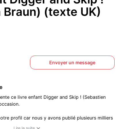
 Braun) (texte UK)
Envoyer un message
ce
ente ce livre enfant Digger and Skip ! (Sebastien
occasion.
otre profil car nous y avons publié plusieurs milliers
gaming en tout genre (Jeux

Lire la suite