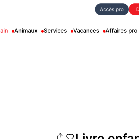
Accès pro
ain
Animaux
Services
Vacances
Affaires pro
Livre enfa