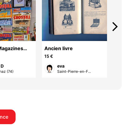
arrow_forward_ios
Magazines
Ancien livre
livres
n Détecteur
15 €
14 €
 D
eva
eva
az (74)
Saint-Pierre-en-F...
Sain
nce