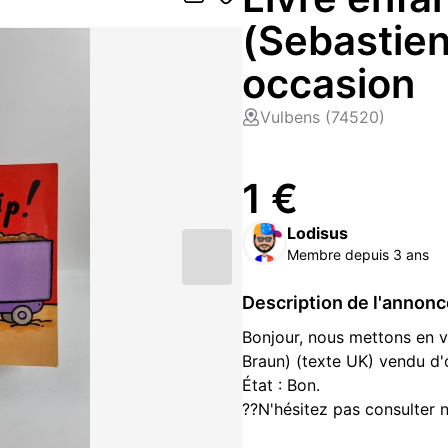
(Sebastien
occasion
Vulbens (74520)
1 €
Lodisus
Membre depuis 3 ans
Description de l'annon
Bonjour, nous mettons en v
Braun) (texte UK) vendu d'
État : Bon.
??N'hésitez pas consulter n
de jeux vidéo et produits 