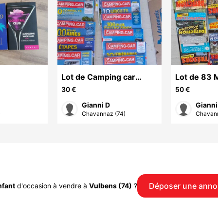
Lot de Camping car
Lot de 83 
Magazines
Prospectio
30 €
50 €
Gianni D
Gianni
)
Chavannaz (74)
Chavann
Déposer une anno
nfant
d'occasion à vendre à
Vulbens (74)
?