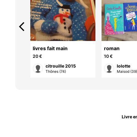
arrow_back_ios
livres fait main
roman
20 €
10 €
citrouille 2015
lolotte
-F...
Thônes (74)
Maisod (39
Livre e