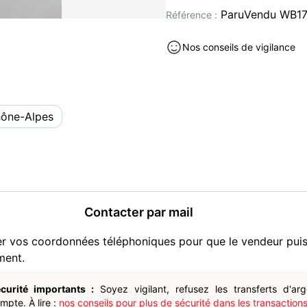
vidéo/Figurines/Films/Musi
ParuVendu WB17
Référence :
Étant donné que Paru Vendu
application avec notificati
Nos conseils de vigilance
rejoindre et de nous contac
Contactez-nous si vous sou
fassions une annonce perso
recalcule les frais de port.
hône-Alpes
Envoyé dans un délai de 2
soigneusement avec suivi.
Possibilité de retrait en 
Livres et BD occasion à vendre
Contacter par mail
er vos coordonnées téléphoniques pour que le vendeur pui
ment.
curité importants :
Soyez vigilant, refusez les transferts d'ar
pte. À lire :
nos conseils pour plus de sécurité dans les transactions