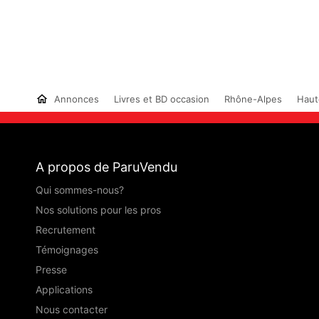
Annonces
Livres et BD occasion
Rhône-Alpes
Haut
A propos de ParuVendu
Qui sommes-nous?
Nos solutions pour les pros
Recrutement
Témoignages
Presse
Applications
Nous contacter