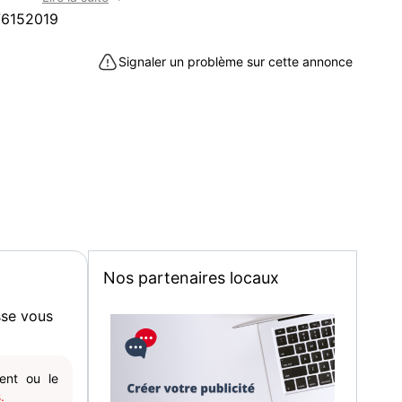
que/Livres/Objets dérivés/Jouets/autres).
6152019
 est un site voie de disparition et que aucune
ons n'est disponible, nous vous conseillons de nous
Signaler un problème sur cette annonce
ter sur la plateforme Ebay sur notre profil "Lodisus".
haiteriez composer un lot afin que nous vous
nnalisée exclusivement pour vous et que l'on
4h maximum hors dimanche et jours fériés, emballé
magasin sur la commune de Vulbens 74520.
 à Vulbens (74520)
Nos partenaires locaux
sse vous
gent ou le
.