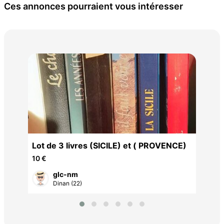
Ces annonces pourraient vous intéresser
Lot
(PO
12 
Lot de 3 livres (SICILE) et ( PROVENCE)
10 €
glc-nm
Dinan (22)