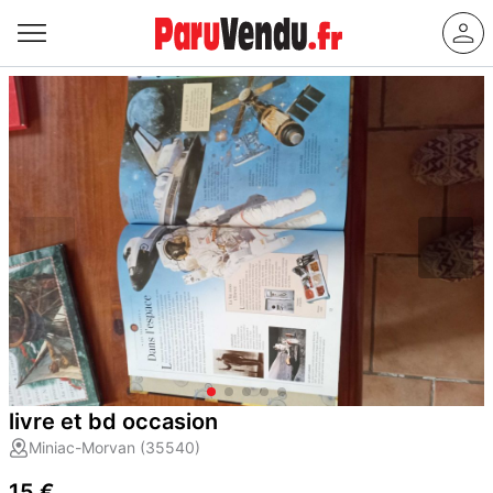
livre et bd occasion
Miniac-Morvan (35540)
15 €