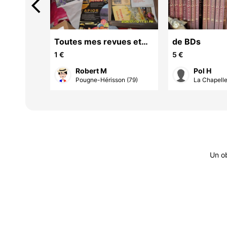
arrow_back_ios
nfort de
Toutes mes revues et
de BDs
livres Apicole,pour 1
1 €
5 €
euros,le tout
Robert M
Pol H
Pougne-Hérisson (79)
La Chapelle
Un o