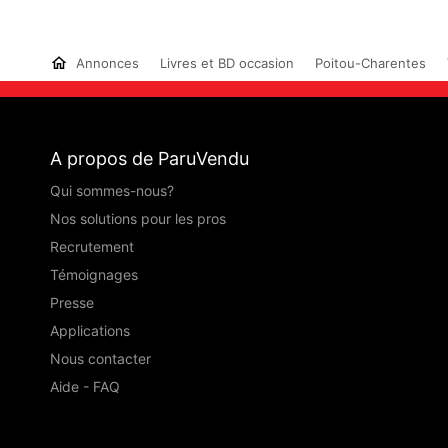
Annonces
Livres et BD occasion
Poitou-Charentes
A propos de ParuVendu
Qui sommes-nous?
Nos solutions pour les pros
Recrutement
Témoignages
Presse
Applications
Nous contacter
Aide - FAQ