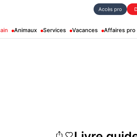
Accès pro
ain
Animaux
Services
Vacances
Affaires pro
Livre guid