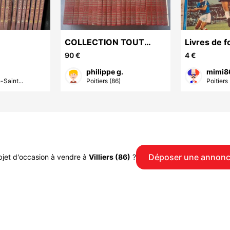
COLLECTION TOUT
Livres de f
L'UNIVERS
90 €
4 €
philippe g.
mimi8
-Saint...
Poitiers (86)
Poitiers 
Déposer une annon
bjet d'occasion à vendre à
Villiers (86)
?