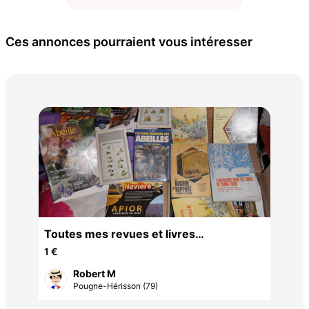
Ces annonces pourraient vous intéresser
Ann
2 €
40
Toutes mes revues et livres
Apicole,pour 1 euros,le tout
1 €
Robert M
Pougne-Hérisson (79)