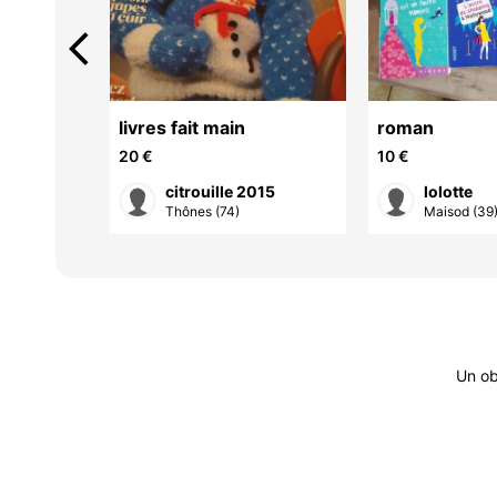
arrow_back_ios
livres fait main
roman
20 €
10 €
citrouille 2015
lolotte
-F...
Thônes (74)
Maisod (39
Un ob