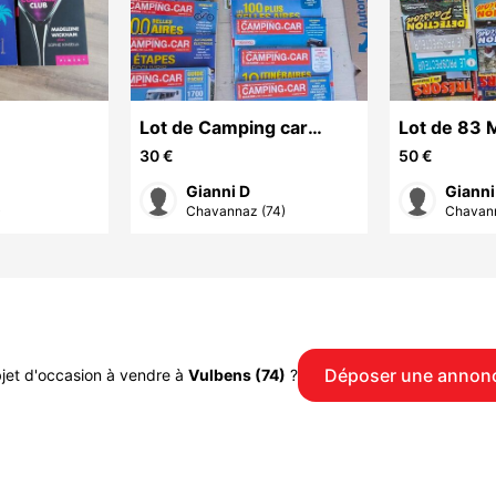
Lot de Camping car
Lot de 83 
Magazines
Prospectio
30 €
50 €
Gianni D
Gianni
)
Chavannaz (74)
Chavann
Déposer une annon
jet d'occasion à vendre à
Vulbens (74)
?