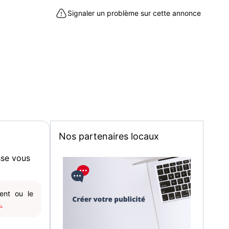
re sur la plateforme Ebay sur notre profil "Lodisus".
Signaler un problème sur cette annonce
haiteriez composer un lot afin que nous vous
nnalisée exclusivement pour vous et que l'on
4h maximum hors dimanche et jours fériés, emballé
magasin sur la commune de Vulbens 74520.
 à Vulbens (74520)
Nos partenaires locaux
sse vous
gent ou le
.