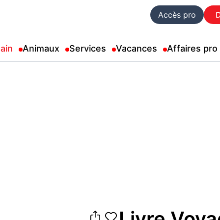
Accès pro
ain
Animaux
Services
Vacances
Affaires pro
Livre Voya