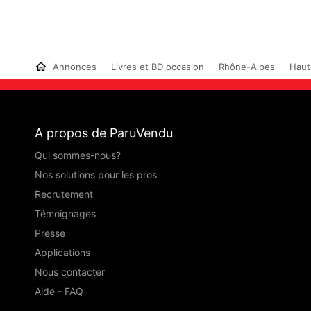
Annonces
Livres et BD occasion
Rhône-Alpes
Haut
A propos de ParuVendu
Qui sommes-nous?
Nos solutions pour les pros
Recrutement
Témoignages
Presse
Applications
Nous contacter
Aide - FAQ