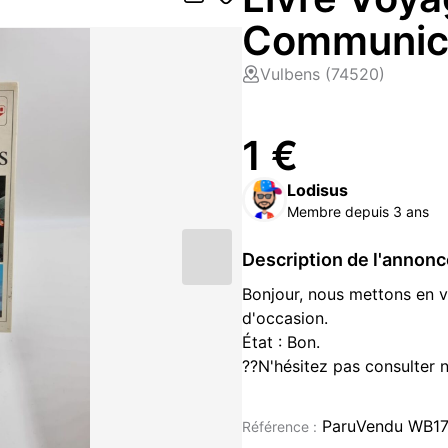
Communica
Vulbens (74520)
1 €
Lodisus
Membre depuis 3 ans
Description de l'annon
Bonjour, nous mettons en 
d'occasion.
État : Bon.
??N'hésitez pas consulter n
de jeux vidéo et produits 
vidéo/Figurines/Films/Musi
ParuVendu WB1
Référence :
Étant donné que Paru Vendu