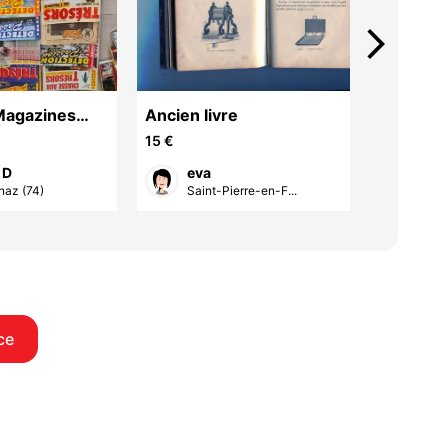
arrow_forward_ios
Magazines
Ancien livre
livres
n Détecteur
15 €
14 €
 D
eva
eva
az (74)
Saint-Pierre-en-F...
Sain
ce