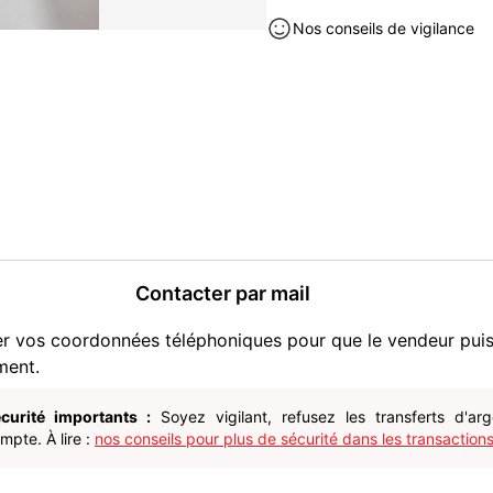
conseillons de nous rejoind
Nos conseils de vigilance
Contactez-nous si vous sou
fassions une annonce perso
recalcule les frais de port.
Envoyé dans un délai de 2
soigneusement avec suivi.
Possibilité de retrait en 
Livres et BD occasion à vendre
Contacter par mail
er vos coordonnées téléphoniques pour que le vendeur pui
ment.
curité importants :
Soyez vigilant, refusez les transferts d'ar
pte. À lire :
nos conseils pour plus de sécurité dans les transactions