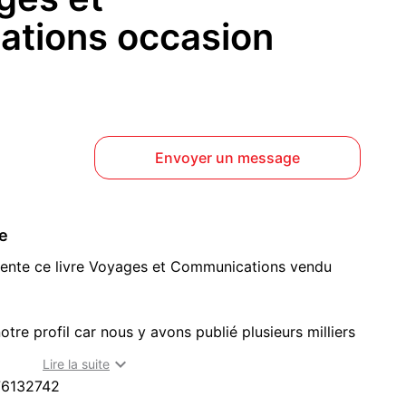
tions occasion
Envoyer un message
ce
vente ce livre Voyages et Communications vendu
otre profil car nous y avons publié plusieurs milliers
gaming en tout genre (Jeux

Lire la suite
que/Livres/Objets dérivés/Jouets/autres).
76132742
 est un site voie de disparition, nous vous