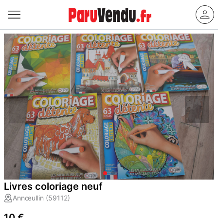
Livres coloriage neuf
Annœullin (59112)
10 €