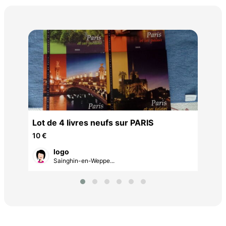
Lot
85 
Lot de 4 livres neufs sur PARIS
10 €
logo
Sainghin-en-Weppe...