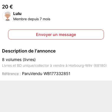
20 €
Lulu
Membre depuis 7 mois
Envoyer un message
Description de l'annonce
8 volumes (livres)
Livres et BD unique/collector à vendre à Horbourg-Wihr (68180)
ParuVendu WB177332851
Référence :