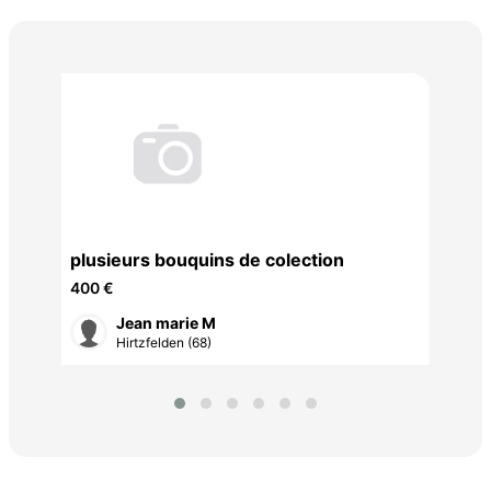
Le 
Cou
plusieurs bouquins de colection
400 €
Jean marie M
Hirtzfelden (68)