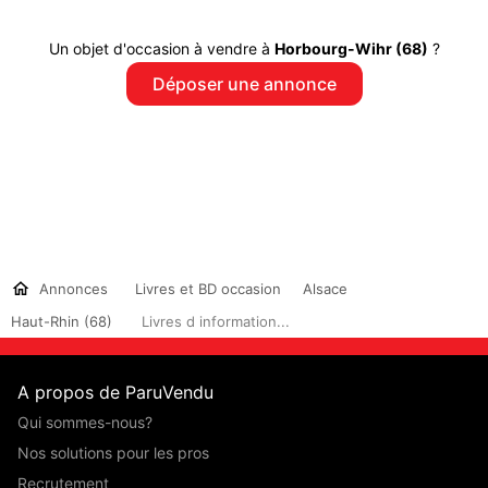
Un objet d'occasion à vendre à
Horbourg-Wihr (68)
?
Déposer une annonce
Annonces
Livres et BD occasion
Alsace
Haut-Rhin (68)
Livres d information...
A propos de ParuVendu
Qui sommes-nous?
Nos solutions pour les pros
Recrutement