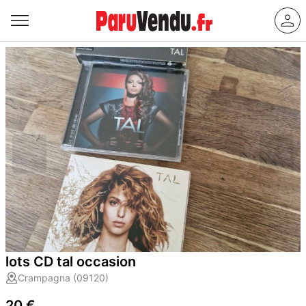
lots CD tal occasion
Crampagna (09120)
20 €