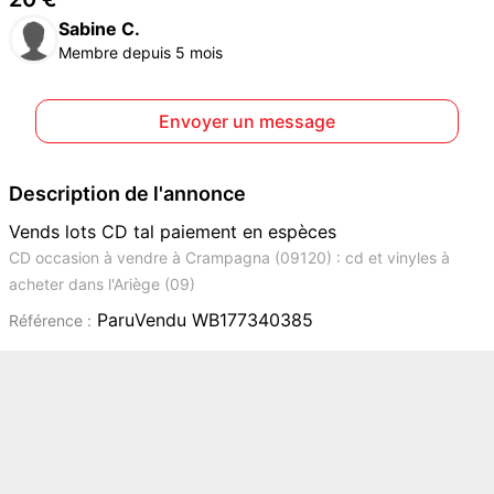
Sabine C.
Membre depuis 5 mois
Envoyer un message
Description de l'annonce
Vends lots CD tal paiement en espèces
CD occasion à vendre à Crampagna (09120) : cd et vinyles à
acheter dans l'Ariège (09)
ParuVendu WB177340385
Référence :