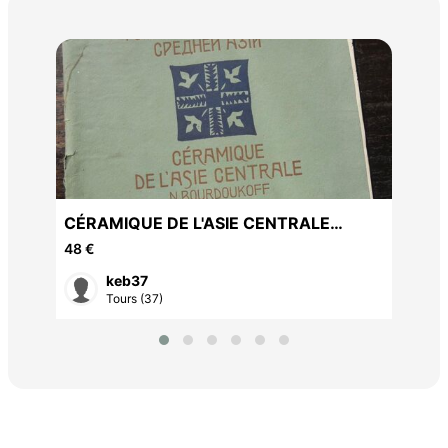
ro
CÉRAMIQUE DE L'ASIE CENTRALE
12 
N.BOURDOUKOFF 1905
48 €
keb37
Tours (37)