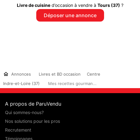
Livre de cuisine
d’occasion à vendre à
Tours (37)
?
Déposer une annonce
Annonces
Livres et BD occasion
Centre
Indre-et-Loire (37)
Mes recettes gourman...
A propos de ParuVendu
Qui sommes-nous?
Nos solutions pour les pros
Recrutement
Témoignages