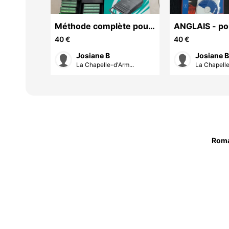
tiel
Méthode complète pour
ANGLAIS - po
ion au
apprendre l'Allemand
progresser d
40 €
40 €
au niveau B1 
Josiane B
Josiane 
rm...
La Chapelle-d'Arm...
La Chapelle
Rom