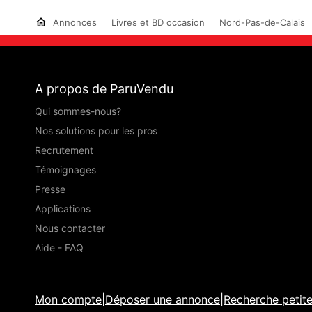
Annonces
Livres et BD occasion
Nord-Pas-de-Calais
A propos de ParuVendu
Qui sommes-nous?
Nos solutions pour les pros
Recrutement
Témoignages
Presse
Applications
Nous contacter
Aide - FAQ
Mon compte
|
Déposer une annonce
|
Recherche petit