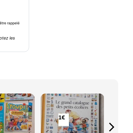
être rappelé
ptez les
arrow_forward_ios