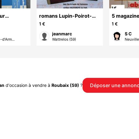
ur
romans Lupin-Poirot-
5 magazine
u niveau A2
Morane et d autres.
au choix pa
1 €
1 €
/ B2
B
jeanmarc
S C
-d'Arm...
Wattrelos (59)
Neuville
Déposer une annon
an
d'occasion à vendre à
Roubaix (59)
?