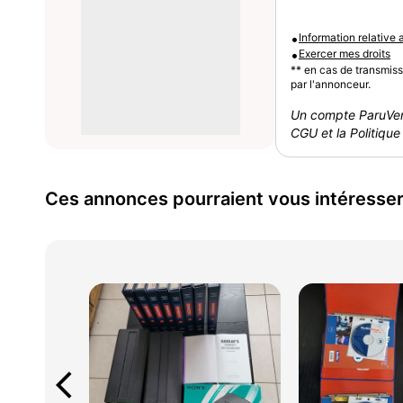
•
Information relative
•
Exercer mes droits
** en cas de transmis
par l'annonceur.
Un compte ParuVen
CGU et la Politique 
Ces annonces pourraient vous intéresse
arrow_back_ios