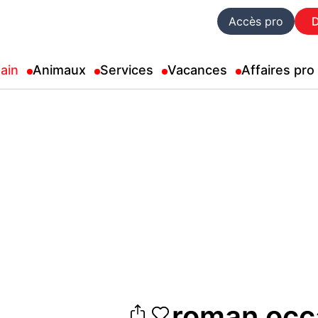
Accès pro
ain
Animaux
Services
Vacances
Affaires pro
roman occ