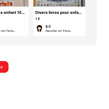
s enfant 1€
Divers livres pour enfant
ANGLAIS 
s d'envoi
1€ le livre pas d'envoi
pour la 
1 €
20 €
TOEIC
S C
Jos
-en-Ferra...
Neuville-en-Ferra...
La C
ce