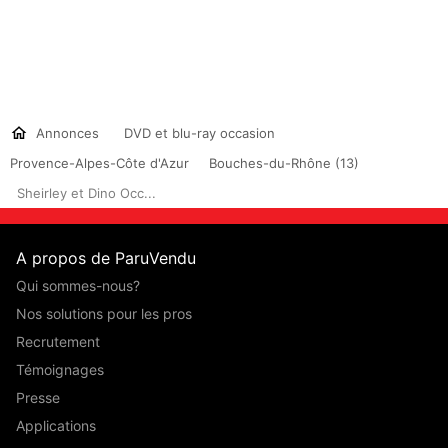
Annonces
DVD et blu-ray occasion
Provence-Alpes-Côte d'Azur
Bouches-du-Rhône (13)
Sheirley et Dino Occ...
A propos de ParuVendu
Qui sommes-nous?
Nos solutions pour les pros
Recrutement
Témoignages
Presse
Applications