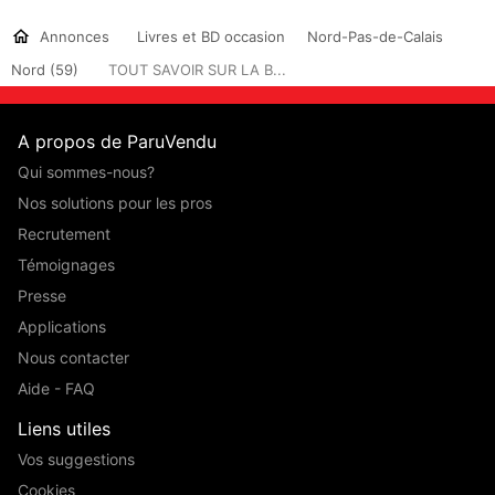
Annonces
Livres et BD occasion
Nord-Pas-de-Calais
Nord (59)
TOUT SAVOIR SUR LA B...
A propos de ParuVendu
Qui sommes-nous?
Nos solutions pour les pros
Recrutement
Témoignages
Presse
Applications
Nous contacter
Aide - FAQ
Liens utiles
Vos suggestions
Cookies