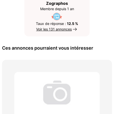
Zographos
Membre depuis 1 an
Taux de réponse :
12.5 %
Voir les 131 annonces
Ces annonces pourraient vous intéresser
B D
196
20 