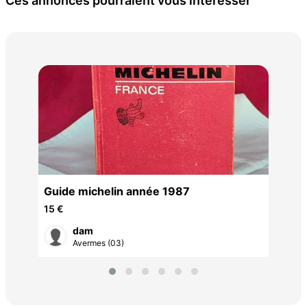
Ces annonces pourraient vous intéresser
Gui
15 
Guide michelin année 1987
15 €
dam
Avermes (03)