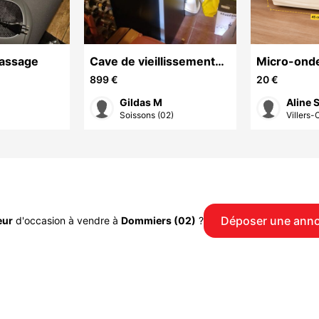
massage
Cave de vieillissement
Micro-onde
Artevino
blanc et c
899 €
20 €
Gildas M
Aline 
Soissons (02)
Villers-C
Déposer une ann
eur
d'occasion à vendre à
Dommiers (02)
?