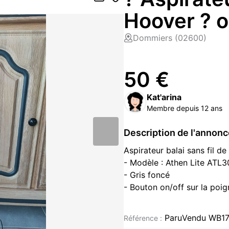
Hoover ? 
Dommiers (02600)
50 €
Kat'arina
Membre depuis 12 ans
Description de l'annon
Aspirateur balai sans fil 
- Modèle : Athen Lite ATL
- Gris foncé
- Bouton on/off sur la poi
- Réglage puissance : 3 vi
turbo)
ParuVendu WB1
Référence :
- Réservoir à poussière de 