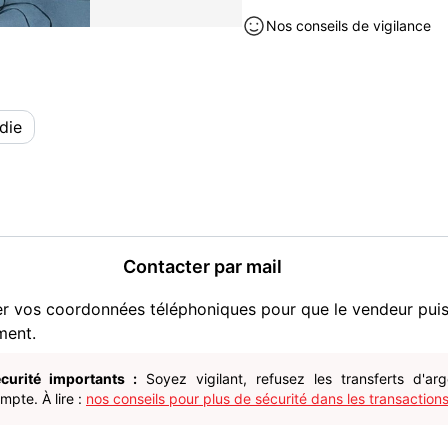
- Autonomie : 1h
Nos conseils de vigilance
- Puissance : 30V - 95W
- Aucune fixation car il tie
- Un cordon d'alimentation
die
? Excellent état de foncti
Comporte des imperfection
en rien à son utilisation
Electroménager occasion à ve
Contacter par mail
er vos coordonnées téléphoniques pour que le vendeur pui
ment.
curité importants :
Soyez vigilant, refusez les transferts d'ar
pte. À lire :
nos conseils pour plus de sécurité dans les transactions