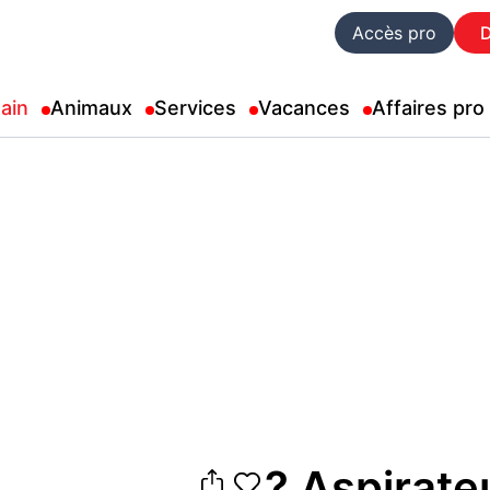
Accès pro
ain
Animaux
Services
Vacances
Affaires pro
? Aspirateu