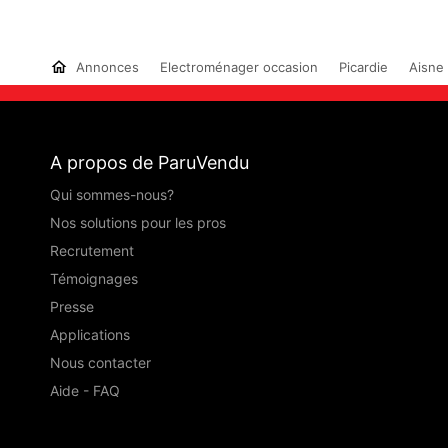
Annonces
Electroménager occasion
Picardie
Aisne 
A propos de ParuVendu
Qui sommes-nous?
Nos solutions pour les pros
Recrutement
Témoignages
Presse
Applications
Nous contacter
Aide - FAQ