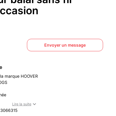
occasion
Envoyer un message
ce
de la marque HOOVER
30GS
gnée
tesses (moyenne puissance, haute puissance et

Lire la suite
73066315
1L