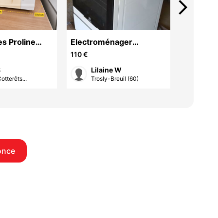
arrow_forward_ios
Lave lin
s Proline
Electroménager
50 €
rème
cuisinière électrique
110 €
Clé
S
Lilaine W
Ciry
otterêts...
Trosly-Breuil (60)
once