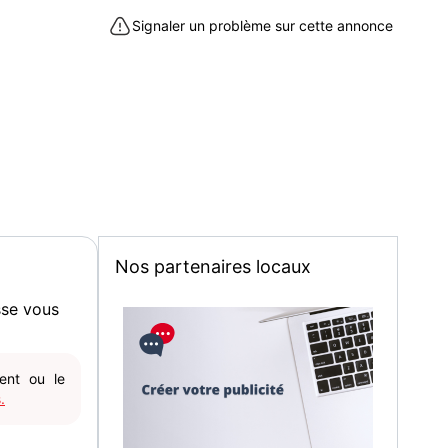
Signaler un problème sur cette annonce
nt debout
 (1m50) pour le recharger (fourni)
onnement.
s dues au frottement dans le placard mais ne gêne
ndre à Dommiers (02600)
Nos partenaires locaux
sse vous
gent ou le
.