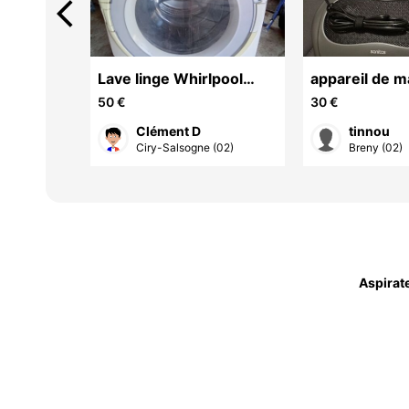
arrow_back_ios
Lave linge Whirlpool
appareil de 
pour pièces détachées
50 €
30 €
Clément D
tinnou
(02)
Ciry-Salsogne (02)
Breny (02)
Aspirat