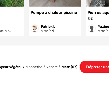
Pompe à chaleur piscine
Pierres aq
 de pêche
5 €
s un étang
Patrick L
Yazine
lès-Me...
Metz (57)
Metz (5
Déposer un
oyeur végétaux
d'occasion à vendre à
Metz (57)
?