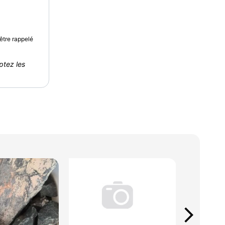
être rappelé
ptez les
arrow_forward_ios