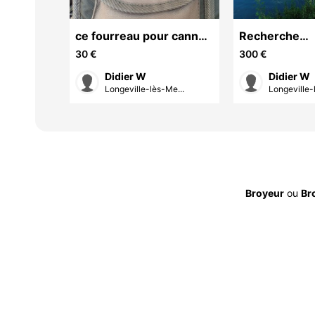
pêche
ce fourreau pour cannes
Recherche
 parfait
à pêche au coup
emplacement
30 €
300 €
a l année dan
Didier W
Didier W
Me...
Longeville-lès-Me...
Longeville-
Broyeur
ou
Br