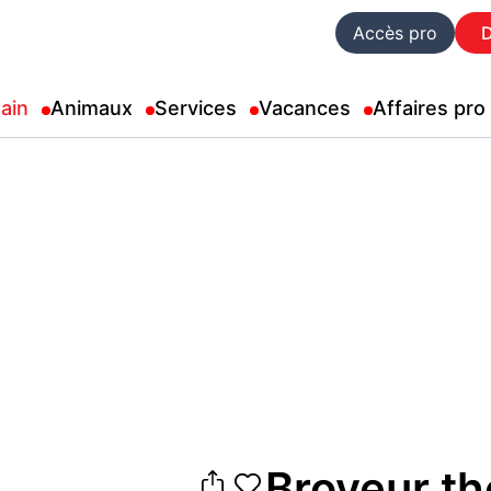
Accès pro
ain
Animaux
Services
Vacances
Affaires pro
Broyeur t