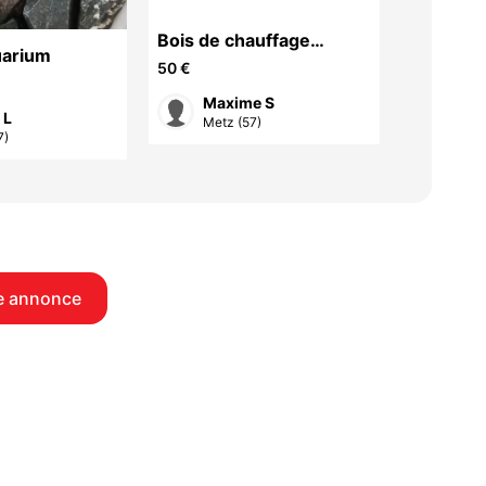
Bois de chauffage
uarium
ce faute
(résineux)
50 €
solide et
50 €
Maxime S
 L
Did
Metz (57)
7)
Long
e annonce