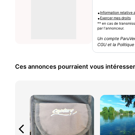
•
Information relative
•
Exercer mes droits
** en cas de transmis
par l'annonceur.
Un compte ParuVen
CGU et la Politique 
Ces annonces pourraient vous intéresse
arrow_back_ios