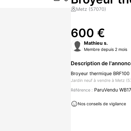
Metz (57070)
600 €
Mathieu s.
Membre depuis 2 mois
Description de l'annon
Broyeur thermique BRF100 
Jardin neuf à vendre à Metz (
ParuVendu WB1
Référence :
Nos conseils de vigilance