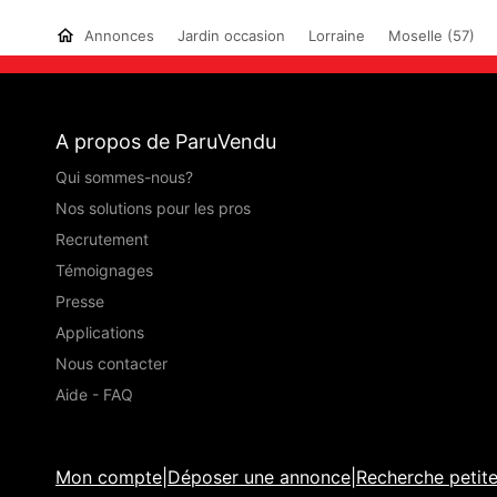
Annonces
Jardin occasion
Lorraine
Moselle (57)
A propos de ParuVendu
Qui sommes-nous?
Nos solutions pour les pros
Recrutement
Témoignages
Presse
Applications
Nous contacter
Aide - FAQ
Mon compte
|
Déposer une annonce
|
Recherche petit