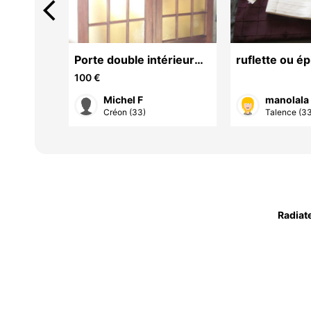
arrow_back_ios
Porte double intérieur
ruflette ou é
bois exotique vitrée
doubles
100 €
Michel F
manolala
on...
Créon (33)
Talence (3
Radiat