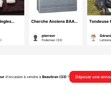
pingles
Cherche Anciens BAAS
Tondeuse 
et EA Type 4 STI
tractée AL
Nugelec [Année Fin-90]
pierrevr
Gérard
3)
Podensac (33)
Latresn
Déposer une anno
eur
d'occasion à vendre à
Beautiran (33)
?