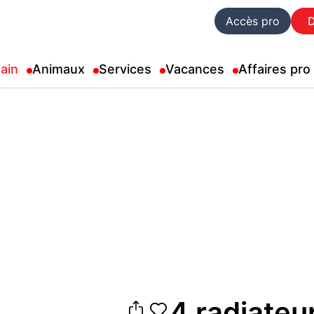
Accès pro
ain
Animaux
Services
Vacances
Affaires pro
4 radiateu