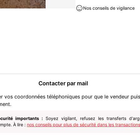
- Couleur : Blanc
Nos conseils de vigilance
- Fonctionnalités : Therm
Chauffage soufflant pour en
Bon état.
Bricolage occasion à vendre à 
Contacter par mail
er vos coordonnées téléphoniques pour que le vendeur pui
ment.
curité importants :
Soyez vigilant, refusez les transferts d'ar
pte. À lire :
nos conseils pour plus de sécurité dans les transactions