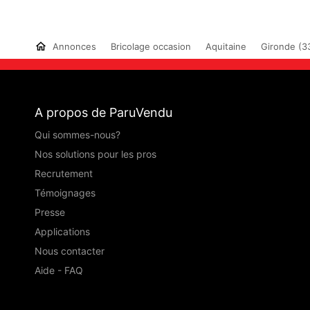
Annonces
Bricolage occasion
Aquitaine
Gironde (3
A propos de ParuVendu
Qui sommes-nous?
Nos solutions pour les pros
Recrutement
Témoignages
Presse
Applications
Nous contacter
Aide - FAQ