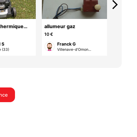
arrow_forward_ios
thermique
allumeur gaz
chevrons
PINA. 51 Cm
10 €
10 €
 S
Franck G
Fra
e (33)
Villenave-d'Ornon...
Vill
nce