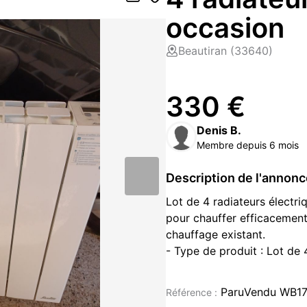
occasion
Beautiran (33640)
330 €
Denis B.
Membre depuis 6 mois
Description de l'annon
Lot de 4 radiateurs électr
pour chauffer efficacement
chauffage existant.
- Type de produit : Lot de 
w.
- Marque : Sauter
ParuVendu WB1
Référence :
- Quantité : 4 radiateurs