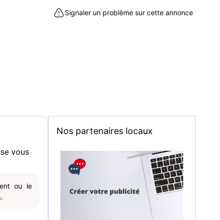
Signaler un problème sur cette annonce
ostat digital programmable, mode ECO, affichage LCD
trée ou salle de bains.
Beautiran (33640)
Nos partenaires locaux
sse vous
gent ou le
.