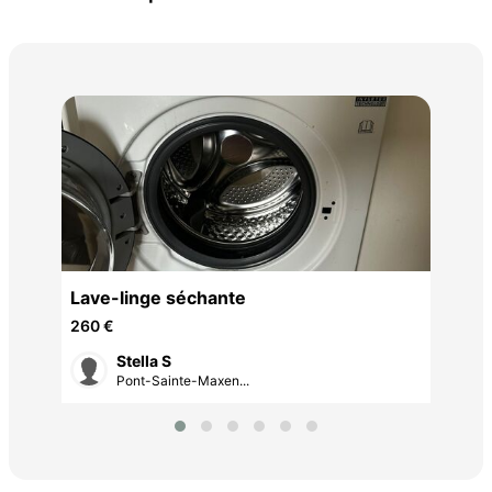
poê
2 0
Lave-linge séchante
260 €
Stella S
Pont-Sainte-Maxen...