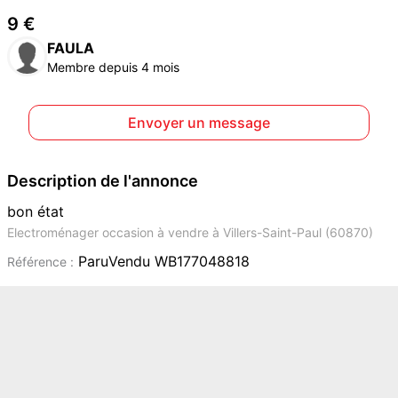
9 €
FAULA
Membre depuis 4 mois
Envoyer un message
Description de l'annonce
bon état
Electroménager occasion à vendre à Villers-Saint-Paul (60870)
ParuVendu WB177048818
Référence :