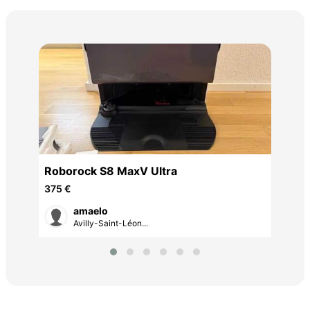
Lav
260
n
Roborock S8 MaxV Ultra
375 €
amaelo
Avilly-Saint-Léon...