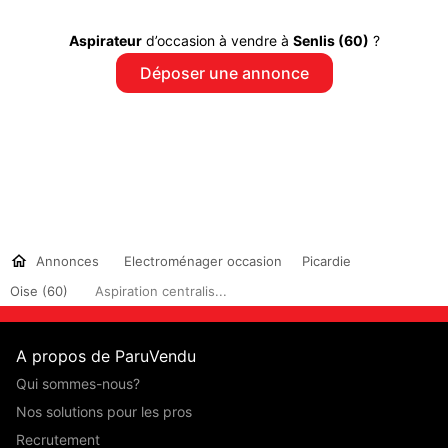
Aspirateur
d’occasion à vendre à
Senlis (60)
?
Déposer une annonce
Annonces
Electroménager occasion
Picardie
Oise (60)
Aspiration centralis...
A propos de ParuVendu
Qui sommes-nous?
Nos solutions pour les pros
Recrutement