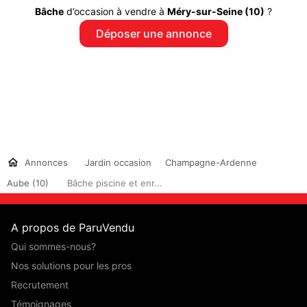
Bâche
d’occasion à vendre à
Méry-sur-Seine (10)
?
Déposer une annonce
Annonces
Jardin occasion
Champagne-Ardenne
Aube (10)
Bâche piscine et enr...
A propos de ParuVendu
Qui sommes-nous?
Nos solutions pour les pros
Recrutement
Témoignages