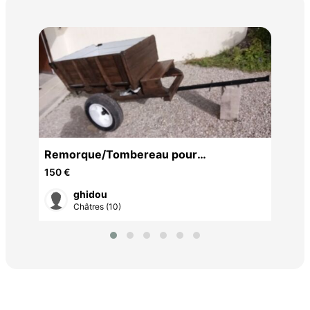
Her
25 
Remorque/Tombereau pour
motoculteur
150 €
ghidou
Châtres (10)