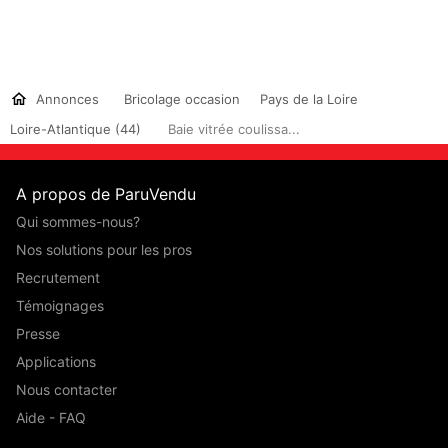
Annonces
Bricolage occasion
Pays de la Loire
Loire-Atlantique (44)
Baie vitrée coulissa...
A propos de ParuVendu
Qui sommes-nous?
Nos solutions pour les pros
Recrutement
Témoignages
Presse
Applications
Nous contacter
Aide - FAQ