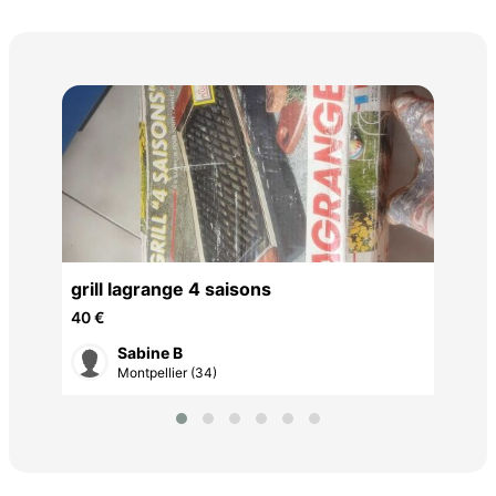
Fig
50 
grill lagrange 4 saisons
40 €
Sabine B
Montpellier (34)