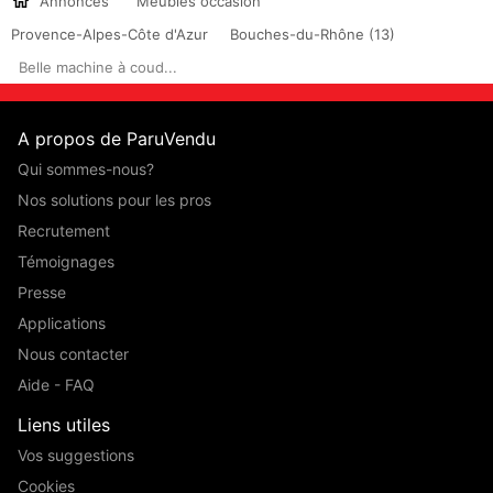
Annonces
Meubles occasion
Provence-Alpes-Côte d'Azur
Bouches-du-Rhône (13)
Belle machine à coud...
A propos de ParuVendu
Qui sommes-nous?
Nos solutions pour les pros
Recrutement
Témoignages
Presse
Applications
Nous contacter
Aide - FAQ
Liens utiles
Vos suggestions
Cookies