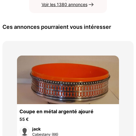
Voir les 1380 annonces
Ces annonces pourraient vous intéresser
Sou
62 
Coupe en métal argenté ajouré
55 €
jack
Cabestany (66)