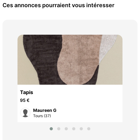
Ces annonces pourraient vous intéresser
sto
340
Tapis
95 €
Maureen G
Tours (37)